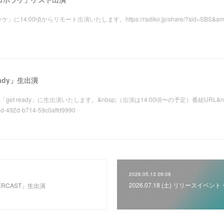
4:00頃からリモート出演いたします。https://radiko.jp/share/?sid=SBS&amp;
ready」生出演
:00「get ready」に生出演いたします。&nbsp;（出演は14:00頃〜の予定）番組URL&nbsp;ht
6d-492d-b714-59c0affd9990
2026.05.13 09:08
2026.07.18 (土) リリースイベ
PERCAST」生出演