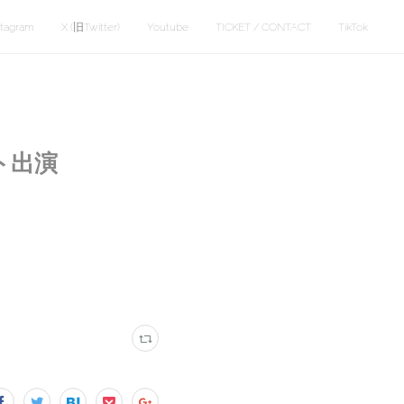
stagram
X (旧Twitter)
Youtube
TICKET / CONTACT
TikTok
スト出演