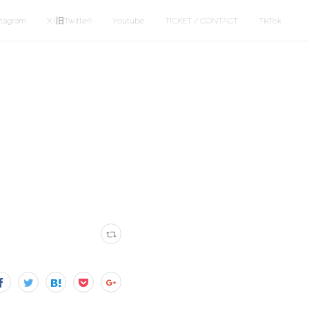
stagram
X (旧Twitter)
Youtube
TICKET / CONTACT
TikTok