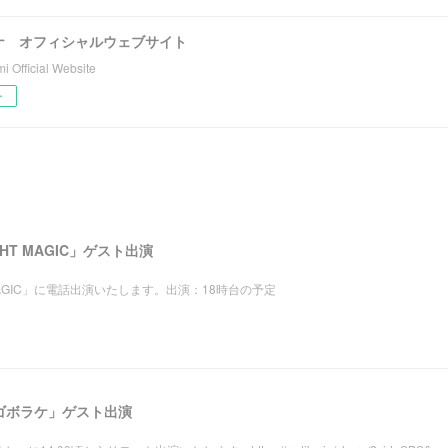
ナ オフィシャルウェブサイト
 Official Website
ー
LIGHT MAGIC」ゲスト出演
IGHT MAGIC」に電話出演いたします。出演：18時台の予定
ゴゴボラケ」ゲスト出演