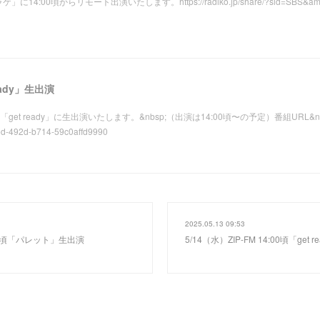
4:00頃からリモート出演いたします。https://radiko.jp/share/?sid=SBS&amp;
ready」生出演
:00「get ready」に生出演いたします。&nbsp;（出演は14:00頃〜の予定）番組URL&nbsp;ht
6d-492d-b714-59c0affd9990
2025.05.13 09:53
7:20頃「パレット」生出演
5/14（水）ZIP-FM 14:00頃「get 