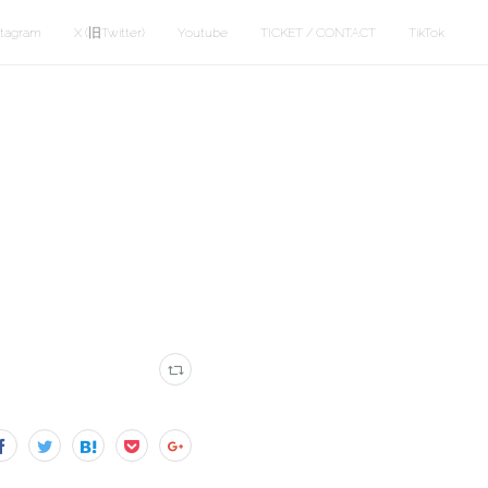
stagram
X (旧Twitter)
Youtube
TICKET / CONTACT
TikTok