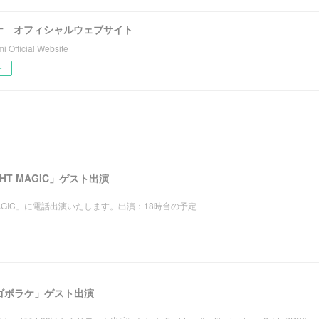
ナ オフィシャルウェブサイト
 Official Website
ー
LIGHT MAGIC」ゲスト出演
IGHT MAGIC」に電話出演いたします。出演：18時台の予定
ゴゴボラケ」ゲスト出演