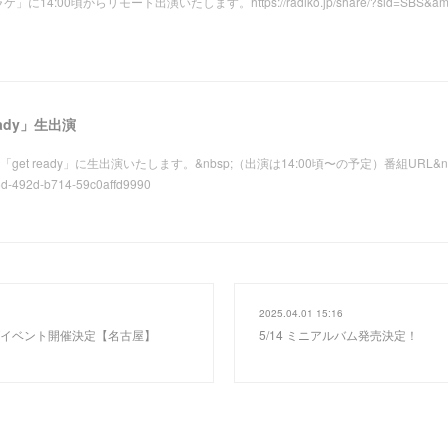
4:00頃からリモート出演いたします。https://radiko.jp/share/?sid=SBS&amp;
ready」生出演
:00「get ready」に生出演いたします。&nbsp;（出演は14:00頃〜の予定）番組URL&nbsp;ht
6d-492d-b714-59c0affd9990
2025.04.01 15:16
イブイベント開催決定【名古屋】
5/14 ミニアルバム発売決定！