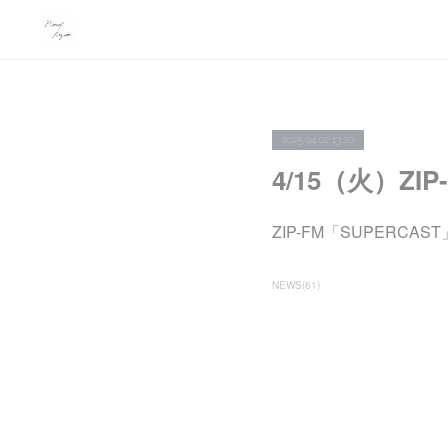
2025.04.02 13:20
4/15（火）ZI
ZIP-FM「SUPERCAS
NEWS
(
61
)