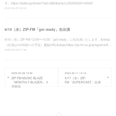
す。https://radiko.jp/share/?sid=SBS&amp;t=20260625140000
2026.06.25 03:00
6/10（水）ZIP-FM「get ready」生出演
6/10（水）ZIP-FM 12:00〜15:00「get ready」に生出演いたします。&nbsp;
（出演は14:00頃〜の予定）番組URL&nbsp;https://zip-fm.co.jp/programs/6…
2026.06.08 01:46
2024.05.08 15:54
2024.04.11 14:10
ZIP-FM MUSIC BLAZE
4/17（水）ZIP-
「MONTHLY BLAZER」５
FM「SUPERCAST」出演
月担当