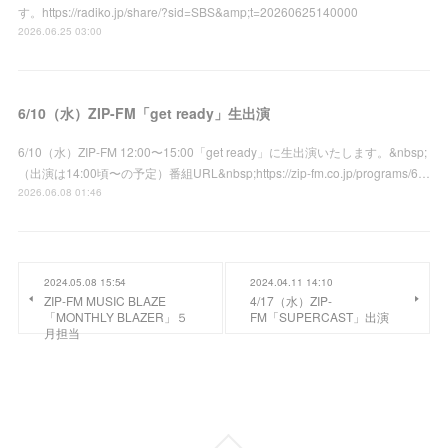
す。https://radiko.jp/share/?sid=SBS&amp;t=20260625140000
2026.06.25 03:00
6/10（水）ZIP-FM「get ready」生出演
6/10（水）ZIP-FM 12:00〜15:00「get ready」に生出演いたします。&nbsp;
（出演は14:00頃〜の予定）番組URL&nbsp;https://zip-fm.co.jp/programs/6…
2026.06.08 01:46
2024.05.08 15:54
2024.04.11 14:10
ZIP-FM MUSIC BLAZE
4/17（水）ZIP-
「MONTHLY BLAZER」５
FM「SUPERCAST」出演
月担当