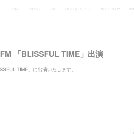
HOME
NEWS
LIVE
DISCOGRAPHY
BIOGRAPHY
In
-FM 「BLISSFUL TIME」出演
BLISSFUL TIME」に出演いたします。
。