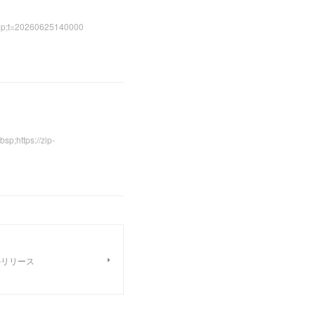
t=20260625140000
tps://zip-
タルリリース