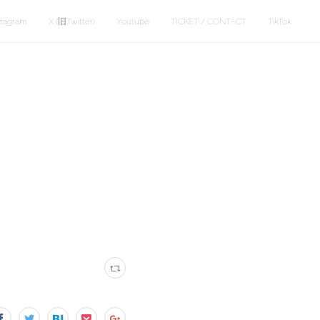
stagram
X (旧Twitter)
Youtube
TICKET / CONTACT
TikTok