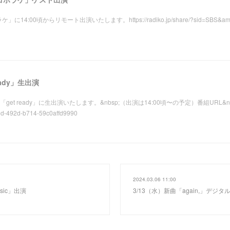
4:00頃からリモート出演いたします。https://radiko.jp/share/?sid=SBS&amp;
ready」生出演
:00「get ready」に生出演いたします。&nbsp;（出演は14:00頃〜の予定）番組URL&nbsp;ht
6d-492d-b714-59c0affd9990
2024.03.06 11:00
usic」出演
3/13（水）新曲「again,」デジ